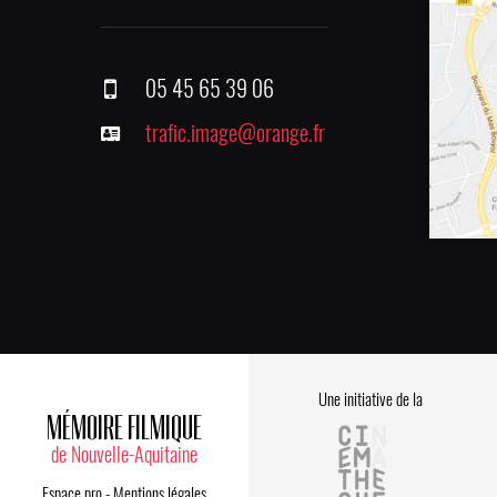
05 45 65 39 06
trafic.image@orange.fr
Une initiative de la
MÉMOIRE FILMIQUE
de Nouvelle-Aquitaine
Espace pro
-
Mentions légales