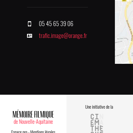
05 45 65 39 06
trafic.image@orange.fr
Une initiative de la
MÉMOIRE FILMIQUE
de Nouvelle-Aquitaine
Espace pro
-
Mentions légales