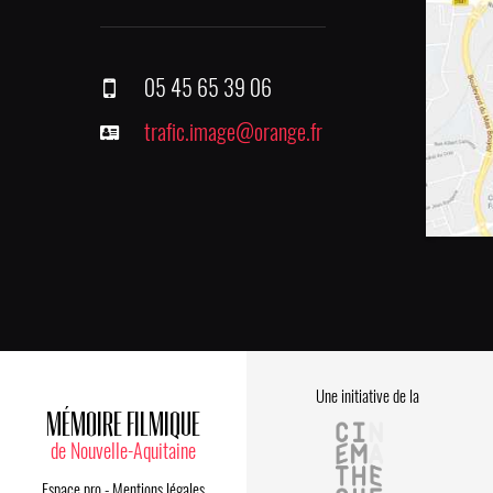
05 45 65 39 06
trafic.image@orange.fr
Une initiative de la
MÉMOIRE FILMIQUE
de Nouvelle-Aquitaine
Espace pro
-
Mentions légales