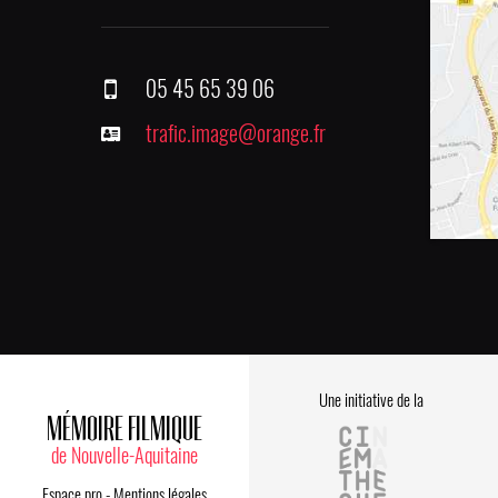
05 45 65 39 06
trafic.image@orange.fr
Une initiative de la
MÉMOIRE FILMIQUE
de Nouvelle-Aquitaine
Espace pro
-
Mentions légales