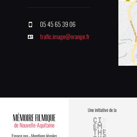
05 45 65 39 06
trafic.image@orange.fr
Une initiative de la
MÉMOIRE FILMIQUE
de Nouvelle-Aquitaine
Espace pro
-
Mentions légales