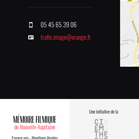
05 45 65 39 06
trafic.image@orange.fr
Une initiative de la
MÉMOIRE FILMIQUE
de Nouvelle-Aquitaine
Espace pro
-
Mentions légales